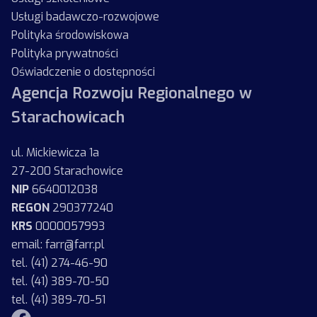
Usługi badawczo-rozwojowe
Polityka środowiskowa
Polityka prywatności
Oświadczenie o dostępności
Agencja Rozwoju Regionalnego w
Starachowicach
ul. Mickiewicza 1a
27-200 Starachowice
NIP
6640012038
REGON
290377240
KRS
0000057993
email: farr@farr.pl
tel. (41) 274-46-90
tel. (41) 389-70-50
tel. (41) 389-70-51