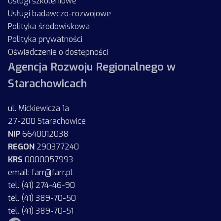
Usługi szkoleniowe
Usługi badawczo-rozwojowe
Polityka środowiskowa
Polityka prywatności
Oświadczenie o dostępności
Agencja Rozwoju Regionalnego w
Starachowicach
ul. Mickiewicza 1a
27-200 Starachowice
NIP
6640012038
REGON
290377240
KRS
0000057993
email: farr@farr.pl
tel. (41) 274-46-90
tel. (41) 389-70-50
tel. (41) 389-70-51