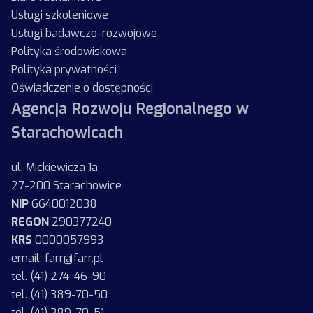
Usługi szkoleniowe
Usługi badawczo-rozwojowe
Polityka środowiskowa
Polityka prywatności
Oświadczenie o dostępności
Agencja Rozwoju Regionalnego w
Starachowicach
ul. Mickiewicza 1a
27-200 Starachowice
NIP
6640012038
REGON
290377240
KRS
0000057993
email: farr@farr.pl
tel. (41) 274-46-90
tel. (41) 389-70-50
tel. (41) 389-70-51