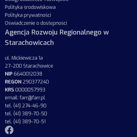
Polityka środowiskowa
Polityka prywatności
Oświadczenie o dostępności
Agencja Rozwoju Regionalnego w
Starachowicach
ul. Mickiewicza 1a
27-200 Starachowice
NIP
6640012038
REGON
290377240
KRS
0000057993
email: farr@farr.pl
tel. (41) 274-46-90
tel. (41) 389-70-50
tel. (41) 389-70-51