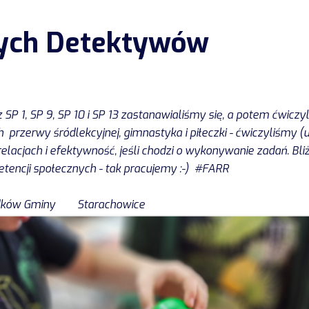
ch Detektywów
 1, SP 9, SP 10 i SP 13 zastanawialiśmy się, a potem ćwiczy
ch przerwy śródlekcyjnej, gimnastyka i piłeczki - ćwiczyliśmy 
acjach i efektywność, jeśli chodzi o wykonywanie zadań. Bliże
ncji społecznych - tak pracujemy :-) #FARR
rodków Gminy Starachowice