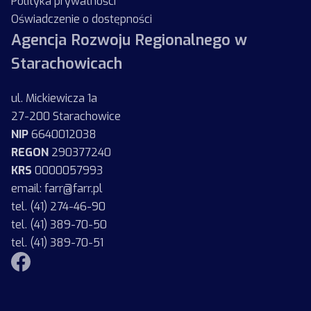
Polityka prywatności
Oświadczenie o dostępności
Agencja Rozwoju Regionalnego w
Starachowicach
ul. Mickiewicza 1a
27-200 Starachowice
NIP
6640012038
REGON
290377240
KRS
0000057993
email: farr@farr.pl
tel. (41) 274-46-90
tel. (41) 389-70-50
tel. (41) 389-70-51