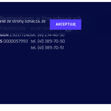
 Regionalnego w Starachowicach
nie ze strony oznacza, że
AKCEPTUJĘ
P
6640012038
email: farr@farr.pl
EGON
290377240
tel. (41) 274-46-90
S
0000057993
tel. (41) 389-70-50
tel. (41) 389-70-51