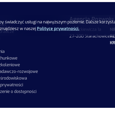
Agencja Rozwoju
by świadczyć usługi na najwyższym poziomie. Dalsze korzysta
ości
 znajdziesz w naszej
Polityce prywatności.
ul. Mickiewicza 1a
NI
doradcze
27-200 Starachowice
R
i
KR
nia
achunkowe
szkoleniowe
badawczo-rozwojowe
a środowiskowa
 prywatności
zenie o dostępności