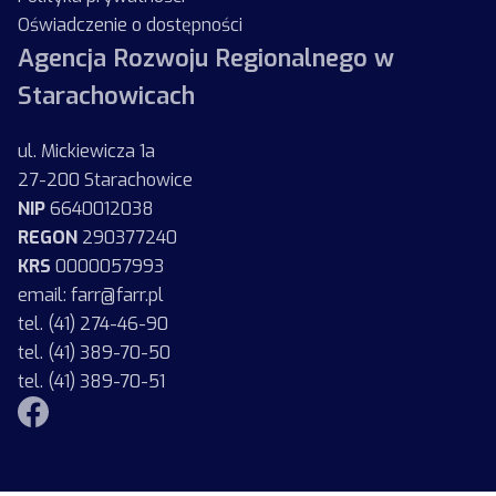
Oświadczenie o dostępności
Agencja Rozwoju Regionalnego w
Starachowicach
ul. Mickiewicza 1a
27-200 Starachowice
NIP
6640012038
REGON
290377240
KRS
0000057993
email: farr@farr.pl
tel. (41) 274-46-90
tel. (41) 389-70-50
tel. (41) 389-70-51