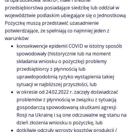
Grupa docelowa: Mikro-, małe i średnie
przedsiębiorstwa posiadające siedzibę lub oddział w
województwie podlaskim ubiegające się o Jednostkową
Pożyczkę muszą przedstawić uzasadnienie
potwierdzające, że spełniają co najmniej jeden z
warunków:
konsekwencje epidemii COVID w istotny sposób
spowodowały (historycznie lub na moment
składania wniosku o pożyczkę) problemy
przedsiębiorcy z płynnością lub
uprawdopodobnią ryzyko wystąpienia takiej
sytuacji w najbliższej przyszłości, lub
w okresie od 24.02.2022 r. zaczęły doświadczać
problemów z płynnością w związku z sytuacją
gospodarczą spowodowaną skutkami agresji
Rosji na Ukrainę i są one odczuwalne wg stanu na
dzień złożenia wniosku o pożyczkę, lub
dotkliwie odczuły wzrosty kosztów produkcji /