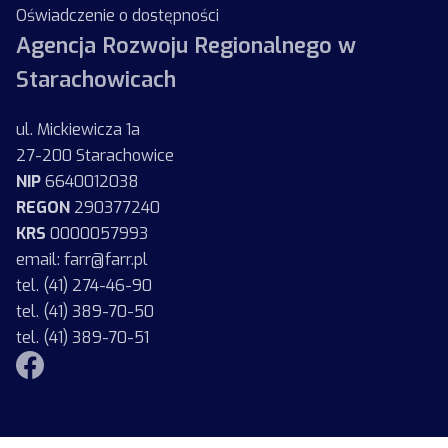
Oświadczenie o dostępności
Agencja Rozwoju Regionalnego w
Starachowicach
ul. Mickiewicza 1a
27-200 Starachowice
NIP
6640012038
REGON
290377240
KRS
0000057993
email: farr@farr.pl
tel. (41) 274-46-90
tel. (41) 389-70-50
tel. (41) 389-70-51